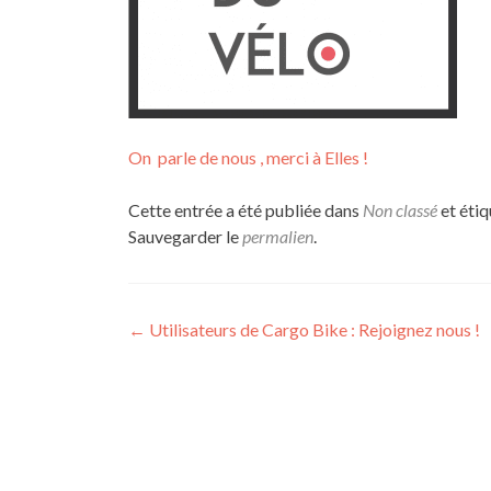
On parle de nous , merci à Elles !
Cette entrée a été publiée dans
Non classé
et éti
Sauvegarder le
permalien
.
Navigation
←
Utilisateurs de Cargo Bike : Rejoignez nous !
de
l’article