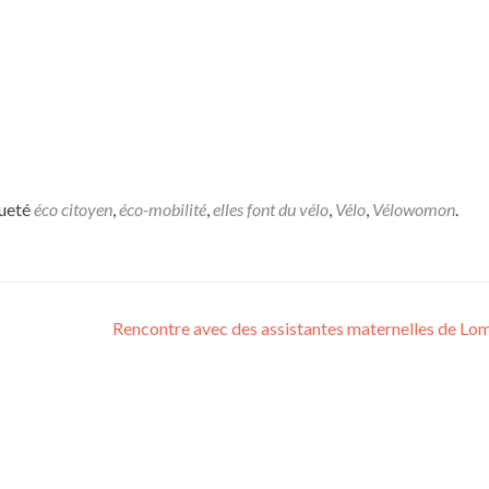
queté
éco citoyen
,
éco-mobilité
,
elles font du vélo
,
Vélo
,
Vélowomon
.
Rencontre avec des assistantes maternelles de L