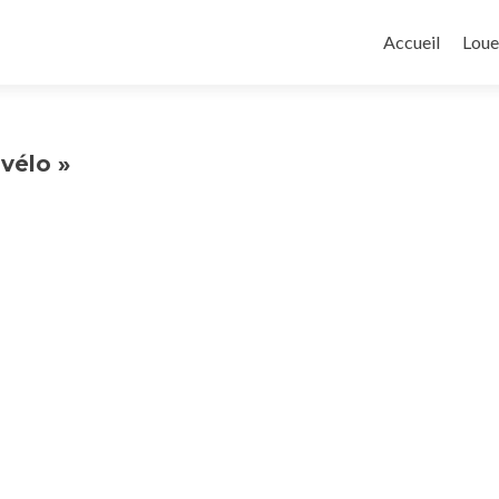
Aller
au
Accueil
Loue
contenu
principal
vélo »